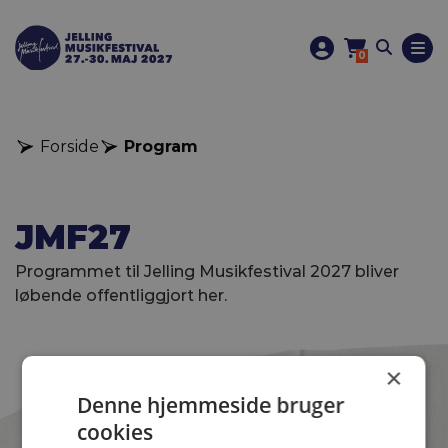
0
Forside
Program
JMF27
Programmet til Jelling Musikfestival 2027 bliver
løbende offentliggjort her.
×
Denne hjemmeside bruger
cookies