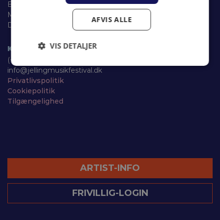
Byens Hus
Møllegade 10, 1. sal
AFVIS ALLE
DK-7300 Jelling
VIS DETALJER
KONTAKT
(+45) 7587 2888
info@jellingmusikfestival.dk
Privatlivspolitik
Cookiepolitik
Tilgængelighed
ARTIST-INFO
FRIVILLIG-LOGIN