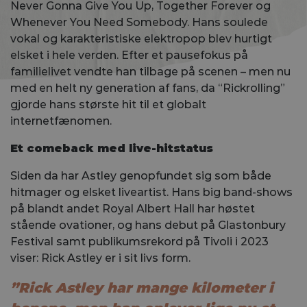
Never Gonna Give You Up, Together Forever og
Whenever You Need Somebody. Hans soulede
vokal og karakteristiske elektropop blev hurtigt
elsket i hele verden. Efter et pausefokus på
familielivet vendte han tilbage på scenen – men nu
med en helt ny generation af fans, da “Rickrolling”
gjorde hans største hit til et globalt
internetfænomen.
Et comeback med live-hitstatus
Siden da har Astley genopfundet sig som både
hitmager og elsket liveartist. Hans big band-shows
på blandt andet Royal Albert Hall har høstet
stående ovationer, og hans debut på Glastonbury
Festival samt publikumsrekord på Tivoli i 2023
viser: Rick Astley er i sit livs form.
”Rick Astley har mange kilometer i