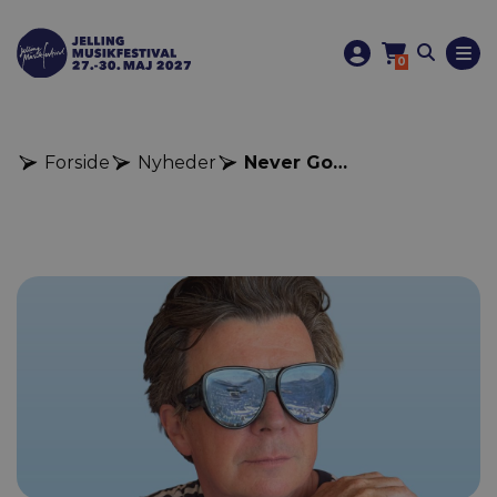
0
Forside
Nyheder
Never Gonna Give You Up – Rick Astley kommer til Jelling!