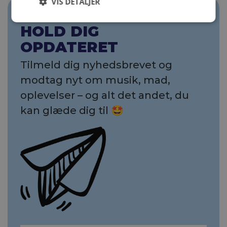
VIS DETALJER
HOLD DIG
OPDATERET
Tilmeld dig nyhedsbrevet og
modtag nyt om musik, mad,
oplevelser – og alt det andet, du
kan glæde dig til 🤩