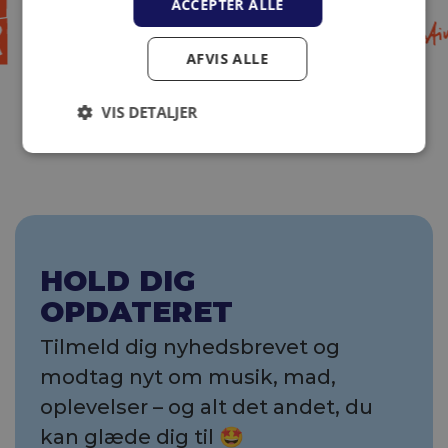
ACCEPTER ALLE
AFVIS ALLE
VIS DETALJER
HOLD DIG
OPDATERET
Tilmeld dig nyhedsbrevet og
modtag nyt om musik, mad,
oplevelser – og alt det andet, du
kan glæde dig til 🤩