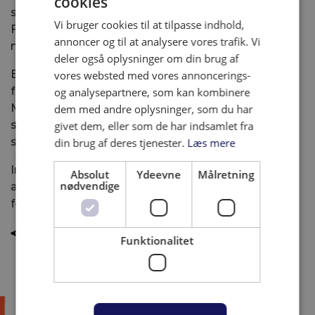
cookies
som Kalaset, Bænch, The Boy That Got Away,
Vi bruger cookies til at tilpasse indhold,
Fraulein og Split:ted videre på vejen ind i
annoncer og til at analysere vores trafik. Vi
musikbranchen.
deler også oplysninger om din brug af
Efter finalen på Jelling Musikfestival 2026 får
vores websted med vores annoncerings-
forløbet nyt navn og et nyt ståsted, når Jelling
og analysepartnere, som kan kombinere
Musikfestival og spillestedet Bygningen i Vejle går
dem med andre oplysninger, som du har
sammen om et fælles talentudviklingsprojekt, der
givet dem, eller som de har indsamlet fra
skal løfte arven videre i en ny ramme.
din brug af deres tjenester.
Læs mere
Inden længe kan aktørerne løfte sløret for
Absolut
Ydeevne
Målretning
nødvendige
ændringerne og invitere et nyt hold talenter ind i
forløbet.
TILBAGE TIL NYHEDER
Funktionalitet