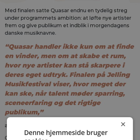
Med finalen satte Quasar endnu en tydelig streg
under programmets ambition: at løfte nye artister
frem og give publikum et indblik i morgendagens
danske musiknavne.
“Quasar handler ikke kun om at finde
en vinder, men om at skabe et rum,
hvor nye artister kan stå skarpere i
deres eget udtryk. Finalen på Jelling
Musikfestival viser, hvor meget der
kan ske, når talent møder sparring,
sceneerfaring og det rigtige
publikum,”
×
afslutter Esben Svane.
Denne hjemmeside bruger
Quasar har i to årtier bidraget til at sende navne