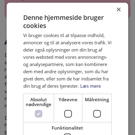
×
Denne hjemmeside bruger
cookies
Vi bruger cookies til at tilpasse indhold,
ANSØGNING
annoncer og til at analysere vores trafik. Vi
deler også oplysninger om din brug af
Der kan kun ansøges om uddeling via
vores websted med vores annoncerings-
ansøgningsskema på Festivalens hjemmeside (se
og analysepartnere, som kan kombinere
nedenstående formular).
dem med andre oplysninger, som du har
Alle felter i ansøgningsskemaet skal udfyldes og
givet dem, eller som de har indsamlet fra
foreningens/organisationens vedtægter skal
din brug af deres tjenester.
Læs mere
vedhæftes ansøgningen. Din ansøgning er først
modtaget korrekt, når du har modtaget en mail
Absolut
Ydeevne
Målretning
nødvendige
med kvittering for ansøgningen.
Der kan løbende ansøges på festivalens
hjemmeside. Ansøgningerne vil komme i
Funktionalitet
betragtning, ved næstkommende uddelingsrunde