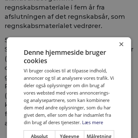
regnskabsmateriale i fem år fra
afslutningen af det regnskabsår, som
regnskabsmaterialet vedrører.
5.4 Vores Behandling af eventuelle
×
Særlige Kategorier af Personoplysninger
Denne hjemmeside bruger
(følsomme oplysninger), såsom fx
cookies
oplysninger om dit helbred, sker på
Vi bruger cookies til at tilpasse indhold,
grundlag af dit samtykke, jf.
annoncer og til at analysere vores trafik. Vi
deler også oplysninger om din brug af
Persondataforordningens art. 9, stk. 2,
vores websted med vores annoncerings-
(a) eller med henblik på, at et retskrav
og analysepartnere, som kan kombinere
kan fastlægges, gøres gældende eller
dem med andre oplysninger, som du har
forsvares, jf. Persondataforordningens
givet dem, eller som de har indsamlet fra
din brug af deres tjenester.
Læs mere
art. 9, stk. 2, (f).
Absolut
Ydeevne
Målretning